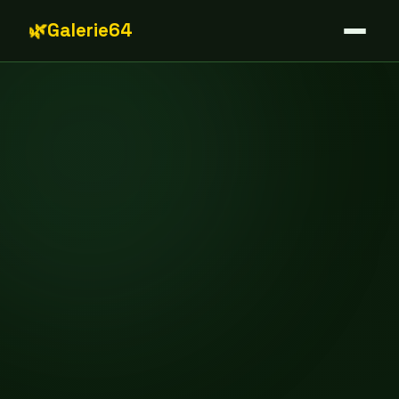
🌿
Galerie64